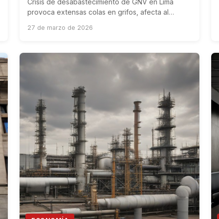
Crisis de desabastecimiento de GNV en Lima
provoca extensas colas en grifos, afecta al
transporte público y obliga al Minem a tomar
27 de marzo de 2026
medidas urgentes.