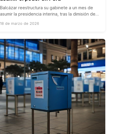
Balcázar reestructura su gabinete a un mes de
asumir la presidencia interina, tras la dimisión de
su primer ministro, en medio de incertidumbre
18 de marzo de 2026
política.