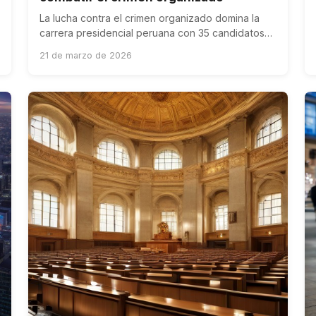
La lucha contra el crimen organizado domina la
carrera presidencial peruana con 35 candidatos
compitiendo por ofrecer soluciones a la crisis de
21 de marzo de 2026
inseguridad.