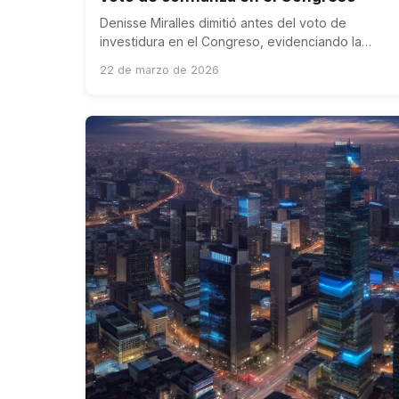
Denisse Miralles dimitió antes del voto de
investidura en el Congreso, evidenciando la
debilidad del gobierno de Boluarte.
22 de marzo de 2026