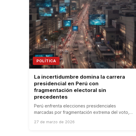
POLÍTICA
La incertidumbre domina la carrera
presidencial en Perú con
fragmentación electoral sin
precedentes
Perú enfrenta elecciones presidenciales
marcadas por fragmentación extrema del voto,
desencanto ciudadano y riesgos económicos por
27 de marzo de 2026
la incertidumbre política.