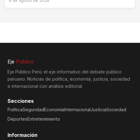
8 de agosto de 2026
Eje
Público
Eje Público Perú: el eje informativo del debate público
peruano. Noticias de política, economía, justicia, sociedad
e internacional con análisis editorial.
Secciones
Política
Seguridad
Economía
Internacional
Justicia
Sociedad
Deportes
Entretenimiento
Información