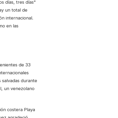
 días, tres días"
y un total de
n internacional.
no en las
venientes de 33
nternacionales
s salvadas durante
il, un venezolano
ción costera Playa
guez agradeció