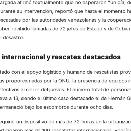
argada afirmó textualmente que no esperaron "un día, dos
Durante su intervención, reportó que hasta el momento ha
scatadas por las autoridades venezolanas y la cooperació
ber recibido llamadas de 72 jefes de Estado y de Gobier
l desastre.
internacional y rescates destacados
ado con el apoyo logístico y humano de rescatistas pro
ras proporcionadas por la ONU, la presencia de equipos i
fectivos al cierre del jueves. El número total de persona
eva a 13, siendo el último caso destacado el de Hernán G
ermaneció bajo los escombros durante ocho días.
requirió un dispositivo de más de 72 horas en la urbaniza
rticiparon más de 100 rescatistas internacionales. Rodrí