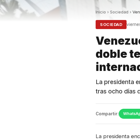
Inicio
›
Sociedad
›
Ven
vierne
SOCIEDAD
Venezue
doble t
interna
La presidenta e
tras ocho días d
Compartir:
WhatsA
La presidenta enc