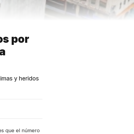
s por
ta
timas y heridos
ves que el número