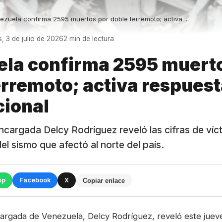
ezuela confirma 2595 muertos por doble terremoto; activa ...
s, 3 de julio de 2026
2 min de lectura
la confirma 2595 muerto
erremoto; activa respues
cional
ncargada Delcy Rodríguez reveló las cifras de víc
el sismo que afectó al norte del país.
pp
Facebook
X
Copiar enlace
argada de Venezuela, Delcy Rodríguez, reveló este jue