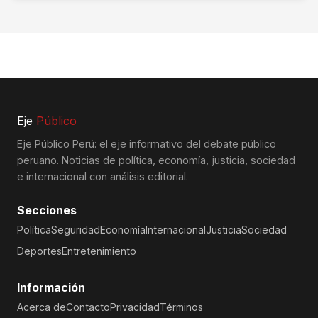
Eje
Público
Eje Público Perú: el eje informativo del debate público
peruano. Noticias de política, economía, justicia, sociedad
e internacional con análisis editorial.
Secciones
Política
Seguridad
Economía
Internacional
Justicia
Sociedad
Deportes
Entretenimiento
Información
Acerca de
Contacto
Privacidad
Términos