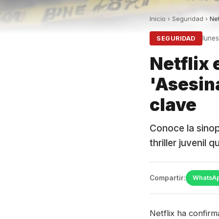
Inicio
›
Seguridad
›
Net
lune
SEGURIDAD
Netflix
'Asesina
clave
Conoce la sinop
thriller juvenil
Compartir:
WhatsA
Netflix ha confirm