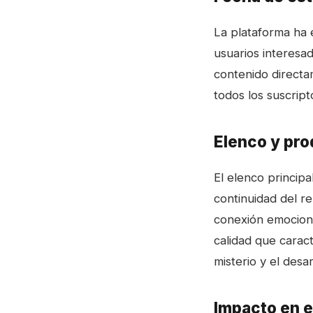
La plataforma ha e
usuarios interesa
contenido directam
todos los suscript
Elenco y pr
El elenco princip
continuidad del re
conexión emociona
calidad que caract
misterio y el desa
Impacto en e