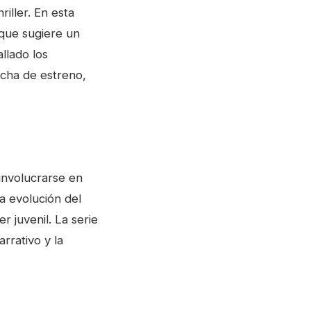
iller. En esta
 que sugiere un
llado los
echa de estreno,
 involucrarse en
la evolución del
r juvenil. La serie
rrativo y la