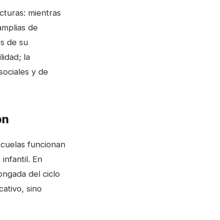
ucturas: mientras
amplias de
es de su
idad; la
sociales y de
ón
scuelas funcionan
infantil. En
ongada del ciclo
ativo, sino