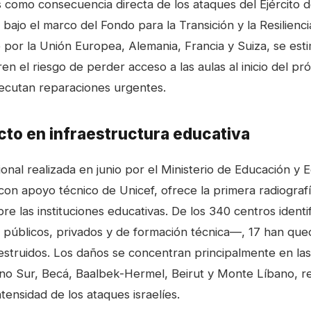
 como consecuencia directa de los ataques del Ejército d
bajo el marco del Fondo para la Transición y la Resilienc
o por la Unión Europea, Alemania, Francia y Suiza, se es
en el riesgo de perder acceso a las aulas al inicio del pr
ejecutan reparaciones urgentes.
cto en infraestructura educativa
onal realizada en junio por el Ministerio de Educación y 
 con apoyo técnico de Unicef, ofrece la primera radiograf
re las instituciones educativas. De los 340 centros ident
públicos, privados y de formación técnica—, 17 han qu
struidos. Los daños se concentran principalmente en la
no Sur, Becá, Baalbek-Hermel, Beirut y Monte Líbano, r
ntensidad de los ataques israelíes.