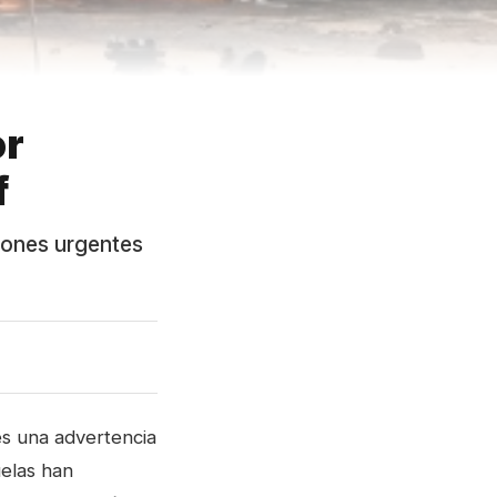
or
f
ciones urgentes
ves una advertencia
uelas han