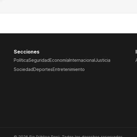
Secciones
Política
Seguridad
Economía
Internacional
Justicia
Sociedad
Deportes
Entretenimiento
© 2026 Eje Público Perú. Todos los derechos reservados.