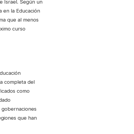
e Israel. Según un
ia en la Educación
tima que al menos
óximo curso
Educación
ía completa del
ificados como
edado
s gobernaciones
egiones que han