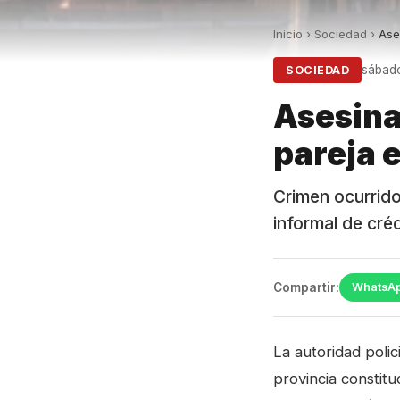
Inicio
›
Sociedad
›
Ase
sábado
SOCIEDAD
Asesina
pareja 
Crimen ocurrido
informal de créd
Compartir:
WhatsA
La autoridad polic
provincia constit