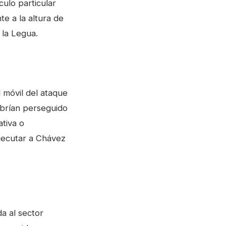
ulo particular
te a la altura de
 la Legua.
 móvil del ataque
abrían perseguido
ativa o
ejecutar a Chávez
a al sector