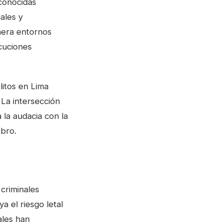
 conocidas
ales y
enera entornos
cuciones
litos en Lima
 La intersección
 la audacia con la
obro.
 criminales
 el riesgo letal
ales han