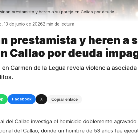
sinan prestamista y heren a su pareja en Callao por deuda...
, 13 de junio de 2026
2 min de lectura
n prestamista y heren a 
en Callao por deuda impa
 en Carmen de la Legua revela violencia asociada
itos.
pp
Facebook
X
Copiar enlace
ial del Callao investiga el homicidio doblemente agravado
ucional del Callao, donde un hombre de 53 años fue ejecut