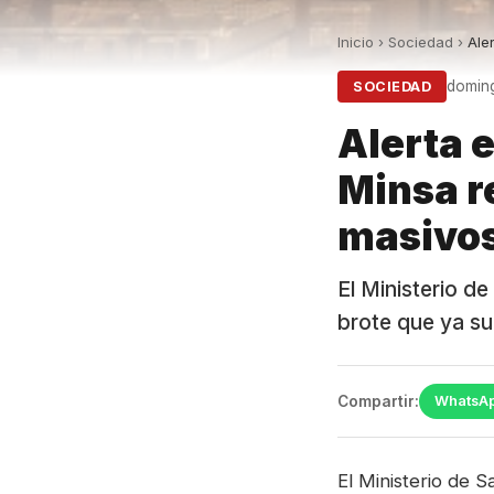
Inicio
›
Sociedad
›
Ale
doming
SOCIEDAD
Alerta 
Minsa r
masivo
El Ministerio d
brote que ya su
Compartir:
WhatsA
El Ministerio de S