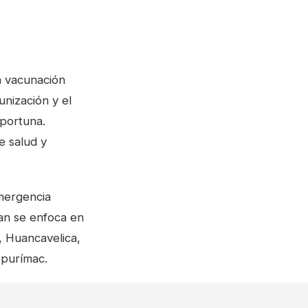
a vacunación
unización y el
oportuna.
e salud y
Emergencia
lan se enfoca en
, Huancavelica,
Apurímac.