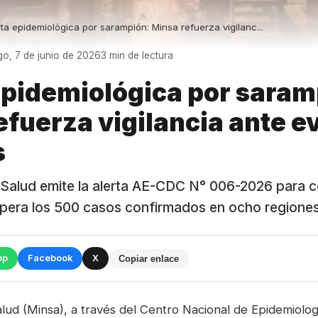
rta epidemiológica por sarampión: Minsa refuerza vigilanc...
o, 7 de junio de 2026
3 min de lectura
epidemiológica por saram
efuerza vigilancia ante e
s
e Salud emite la alerta AE-CDC N° 006-2026 para co
pera los 500 casos confirmados en ocho regiones 
pp
Facebook
X
Copiar enlace
alud (Minsa), a través del Centro Nacional de Epidemiolo