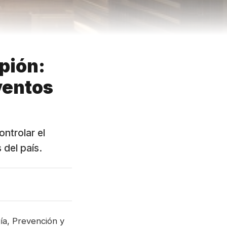
pión:
ventos
ntrolar el
del país.
gía, Prevención y