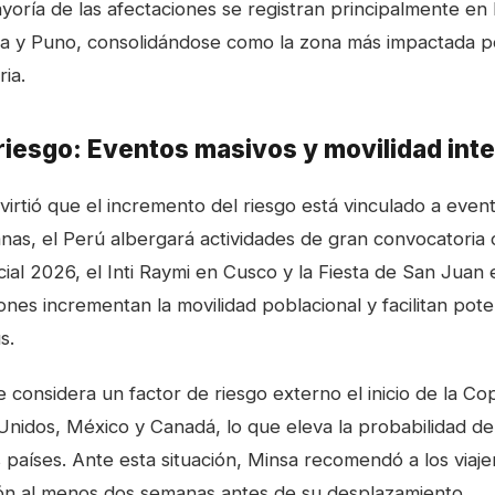
yoría de las afectaciones se registran principalmente en 
a y Puno, consolidándose como la zona más impactada p
ia.
riesgo: Eventos masivos y movilidad int
virtió que el incremento del riesgo está vinculado a even
nas, el Perú albergará actividades de gran convocatori
ial 2026, el Inti Raymi en Cusco y la Fiesta de San Juan
nes incrementan la movilidad poblacional y facilitan pote
s.
 considera un factor de riesgo externo el inicio de la C
nidos, México y Canadá, lo que eleva la probabilidad de
 países. Ante esta situación, Minsa recomendó a los viaj
ón al menos dos semanas antes de su desplazamiento.