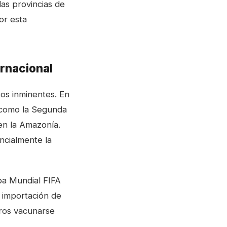
las provincias de
or esta
ernacional
tos inminentes. En
a como la Segunda
 en la Amazonía.
ncialmente la
opa Mundial FIFA
 importación de
eros vacunarse